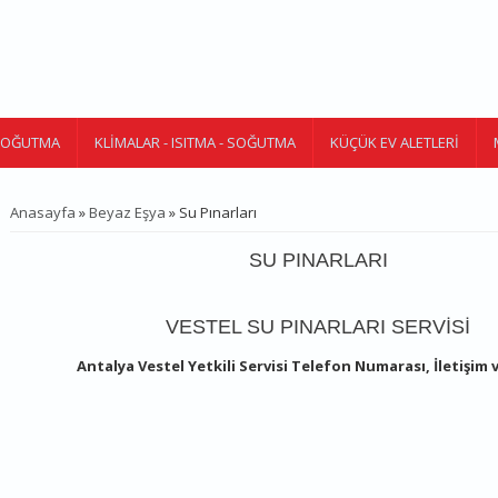
 SOĞUTMA
KLIMALAR - ISITMA - SOĞUTMA
KÜÇÜK EV ALETLERI
Anasayfa
»
Beyaz Eşya
» Su Pınarları
BURADASINIZ
SU PINARLARI
VESTEL SU PINARLARI SERVISI
Antalya Vestel Yetkili Servisi Telefon Numarası, İletişim 