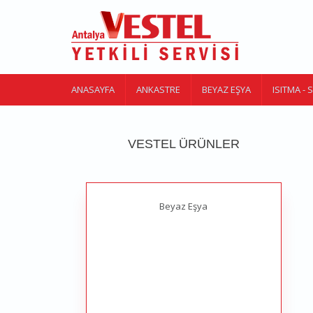
Ana içeriğe atla
ANASAYFA
ANKASTRE
BEYAZ EŞYA
ISITMA -
VESTEL ÜRÜNLER
Beyaz Eşya