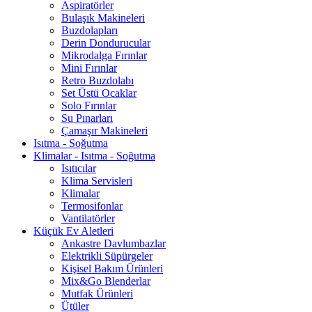
Aspiratörler
Bulaşık Makineleri
Buzdolapları
Derin Dondurucular
Mikrodalga Fırınlar
Mini Fırınlar
Retro Buzdolabı
Set Üstü Ocaklar
Solo Fırınlar
Su Pınarları
Çamaşır Makineleri
Isıtma - Soğutma
Klimalar - Isıtma - Soğutma
Isıtıcılar
Klima Servisleri
Klimalar
Termosifonlar
Vantilatörler
Küçük Ev Aletleri
Ankastre Davlumbazlar
Elektrikli Süpürgeler
Kişisel Bakım Ürünleri
Mix&Go Blenderlar
Mutfak Ürünleri
Ütüler