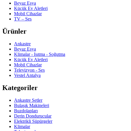
Beyaz Eşya
Küçük Ev Aletleri
Mobil Cihazlar
TV – Ses
Ürünler
Ankastre
Beyaz Eşya
Klimalar - Isıtma - Soğutma
Küçük Ev Aletleri
Mobil Cihazlar
Televizyon - Ses
Vestel Antalya
Kategoriler
Ankastre Setler
Bulaşık Makineleri
Buzdolapları
Derin Dondurucular
Elektrikli Süpürgeler
Klimalar