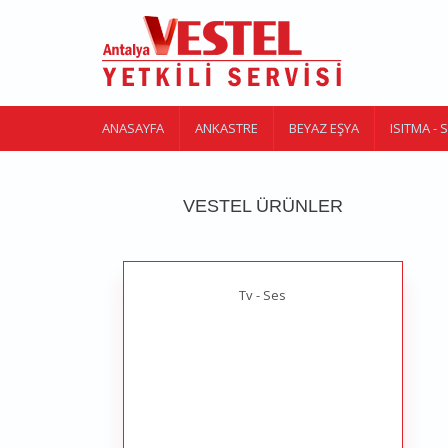
Ana içeriğe atla
ANASAYFA
ANKASTRE
BEYAZ EŞYA
ISITMA -
VESTEL ÜRÜNLER
Tv - Ses