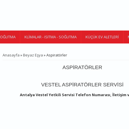
 SOĞUTMA
KLIMALAR - ISITMA - SOĞUTMA
KÜÇÜK EV ALETLERI
Anasayfa
»
Beyaz Eşya
» Aspiratörler
BURADASINIZ
ASPIRATÖRLER
VESTEL ASPIRATÖRLER SERVISI
Antalya Vestel Yetkili Servisi Telefon Numarası, İletişim 